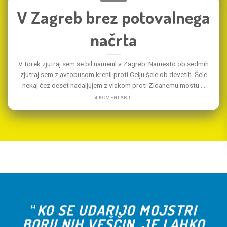
V Zagreb brez potovalnega
načrta
V torek zjutraj sem se bil namenil v Zagreb. Namesto ob sedmih
zjutraj sem z avtobusom krenil proti Celju šele ob devetih. Šele
nekaj čez deset nadaljujem z vlakom proti Zidanemu mostu....
4 KOMENTARJI
“
KO SE UDARIJO MOJSTRI
BORILNIH VEŠČIN, JE LAHKO