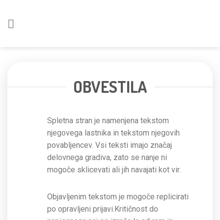
Skoči
na
vsebino
OBVESTILA
Spletna stran je namenjena tekstom
njegovega lastnika in tekstom njegovih
povabljencev. Vsi teksti imajo značaj
delovnega gradiva, zato se nanje ni
mogoče sklicevati ali jih navajati kot vir.
Objavljenim tekstom je mogoče replicirati
po opravljeni prijavi.Kritičnost do