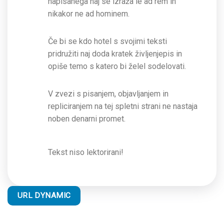
napisanega naj se izraža le ad rem in
nikakor ne ad hominem.
Če bi se kdo hotel s svojimi teksti
pridružiti naj doda kratek življenjepis in
opiše temo s katero bi želel sodelovati.
V zvezi s pisanjem, objavljanjem in
repliciranjem na tej spletni strani ne nastaja
noben denarni promet.
Tekst niso lektorirani!
URL DYNAMIC