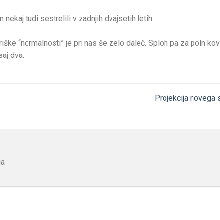
n nekaj tudi sestrelili v zadnjih dvajsetih letih.
riške “normalnosti” je pri nas še zelo daleč. Sploh pa za poln kov
saj dva.
Projekcija novega
ja