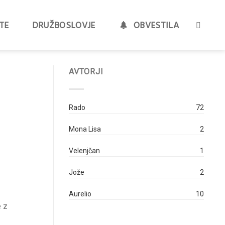
TE
DRUŽBOSLOVJE
OBVESTILA
AVTORJI
Rado
72
Mona Lisa
2
Velenjčan
1
Jože
2
Aurelio
10
e z