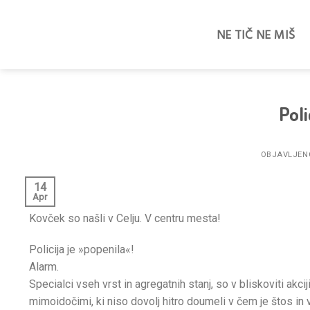
Skoči
na
NE TIČ NE MIŠ
vsebino
Poli
OBJAVLJE
14
Apr
Kovček so našli v Celju. V centru mesta!
Policija je »popenila«!
Alarm.
Specialci vseh vrst in agregatnih stanj, so v bliskoviti akc
mimoidočimi, ki niso dovolj hitro doumeli v čem je štos in