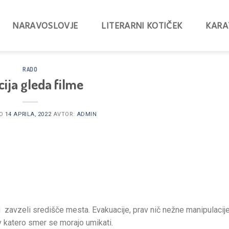
NARAVOSLOVJE
LITERARNI KOTIČEK
KARA
RADO
cija gleda filme
NO
14 APRILA, 2022
AVTOR:
ADMIN
iji zavzeli središče mesta. Evakuacije, prav nič nežne manipulacij
 v katero smer se morajo umikati.